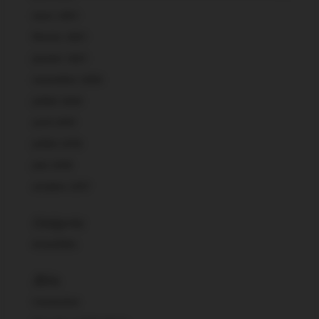
mars 2021
février 2021
janvier 2021
novembre 2020
juillet 2020
avril 2019
juillet 2018
juin 2018
octobre 2017
Catégories
Actualités
Méta
Connexion