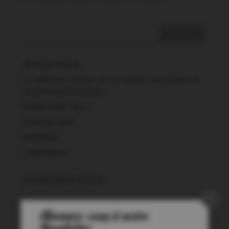
Articles récents
Les différents ateliers de Cal Cavaller ont préparé en
amont l’activité estivale !
BONNE ANNEE 2024 !
JOYEUSES FETES
TRADITION
CHAMPIONS !!!
Commentaires récents
Archives
Abonnez-vous à notre
Newsletter
juillet 2024