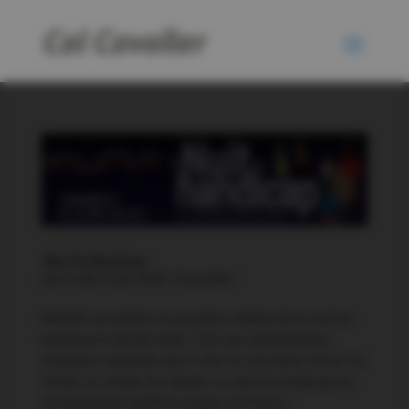
Nuit du Handicap
mercredi, 6 juin 2018
|
Actualités
ENVEITG accueillera la première édition de la nuit du
handicap le 09 juin 2018. C’est une manifestation
d’ampleur nationale pour créer la rencontre, briser les
clichés et révéler les talents. La nuit du handicap est
un événement inédit et unique en France,...