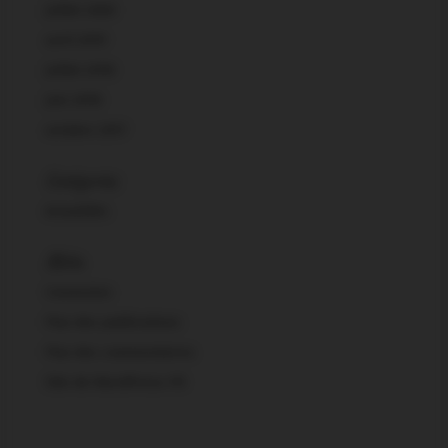
juillet 2020
avril 2019
juillet 2018
juin 2018
octobre 2017
Catégories
Actualités
Méta
Connexion
Flux des publications
Flux des commentaires
Site de WordPress-FR