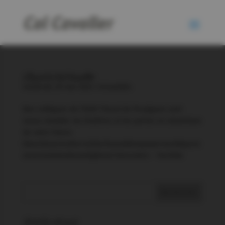
L’Envol à Cal Cavaller
vendredi, 20 mai 2022
|
Actualités
Nos collègues de l’ESAT l’Envol de Perpignan sont
venus installer les fenêtres et les portes en aluminium
de notre future
blanchisserie.#terroir#artisanat#empowerment#pyren
eesorientales#enveitg#esat Rencontre – YouTube
Articles récents