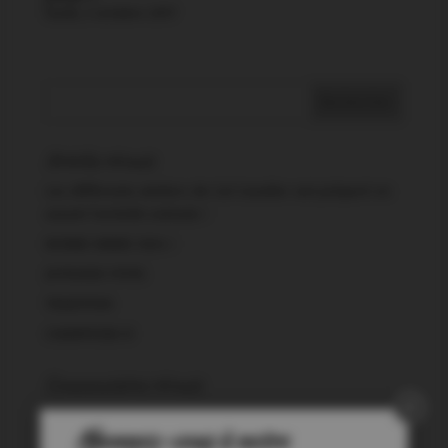
lundi, 2 octobre 2017
Articles récents
Les différents ateliers de Cal Cavaller ont préparé en
amont l’activité estivale !
BONNE ANNEE 2024 !
JOYEUSES FETES
TRADITION
CHAMPIONS !!!
Commentaires récents
Abonnez-vous à notre
Archives