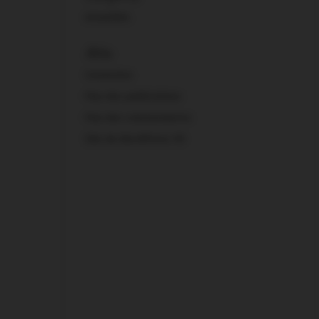
Actualités
Méta
Connexion
Flux des publications
Flux des commentaires
Site de WordPress-FR