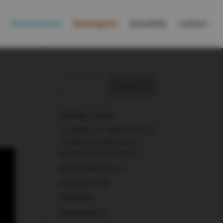
Blanchisserie
Boulangerie
Actualités
Contact
Articles récents
Les différents ateliers de Cal
Cavaller ont préparé en
amont l’activité estivale !
BONNE ANNEE 2024 !
JOYEUSES FETES
TRADITION
CHAMPIONS !!!