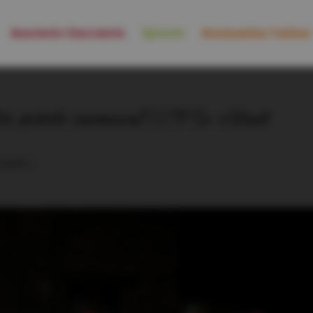
Boucherie Charcuterie
Épicerie
Restauration Traiteur
te soirée carnaval 🧙‍♂️🎊🥳 c’était
ualités
|