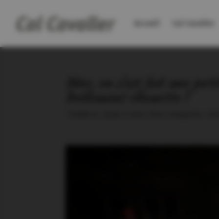
Accueil
Cal Cavaller
Hier, on s’est fait une peti
drôlement chouette !
|
Publié le : jeudi, 17 mars 2022
|
Catégories :
Act